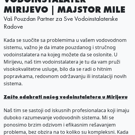
MIRIJEVO | MAJSTOR MILE
Vaš Pouzdan Partner za Sve Vodoinstalaterske
Radove
Kada se suočite sa problemima u vašem vodovodnom
sistemu, važno je da imate pouzdanog i stručnog
vodoinstalatera na kojeg možete da se oslonite. U
Mirijevu, naš tim vodoinstalatera je tu da vam pruži
visokokvalitetne usluge, bilo da se radi o hitnim
popravkama, redovnom održavanju ili instalaciji novih
sistema.
Zašto odabrati našeg vodoinstalatera u Mirijevu
Naš tim se sastoji od iskusnih profesionalaca koji imaju
duboko razumevanje vodovodnih sistema. Mi se
ponosimo brzim odzivom i efikasnim rešavanjem
problema, bez obzira na to koliko su kompleksni. Kada