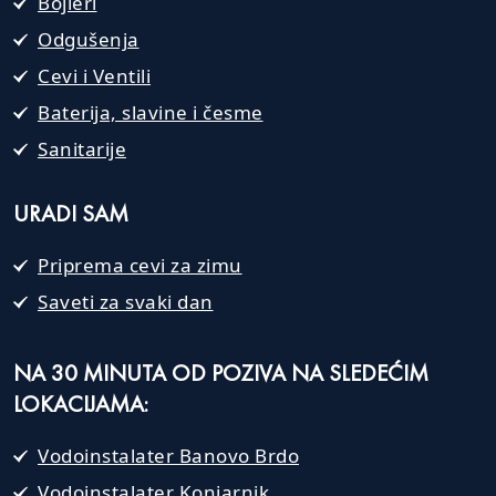
Bojleri
Odgušenja
Cevi i Ventili
Baterija, slavine i česme
Sanitarije
URADI SAM
Priprema cevi za zimu
Saveti za svaki dan
NA 30 MINUTA OD POZIVA NA SLEDEĆIM
LOKACIJAMA:
Vodoinstalater Banovo Brdo
Vodoinstalater Konjarnik