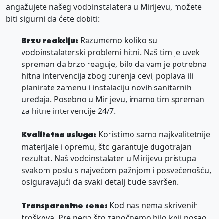
angažujete našeg vodoinstalatera u Mirijevu, možete
biti sigurni da ćete dobiti:
Razumemo koliko su
Brzu reakciju:
vodoinstalaterski problemi hitni. Naš tim je uvek
spreman da brzo reaguje, bilo da vam je potrebna
hitna intervencija zbog curenja cevi, poplava ili
planirate zamenu i instalaciju novih sanitarnih
uređaja. Posebno u Mirijevu, imamo tim spreman
za hitne intervencije 24/7.
Koristimo samo najkvalitetnije
Kvalitetna usluga:
materijale i opremu, što garantuje dugotrajan
rezultat. Naš vodoinstalater u Mirijevu pristupa
svakom poslu s najvećom pažnjom i posvećenošću,
osiguravajući da svaki detalj bude savršen.
Kod nas nema skrivenih
Transparentne cene:
troškova. Pre nego što započnemo bilo koji posao,