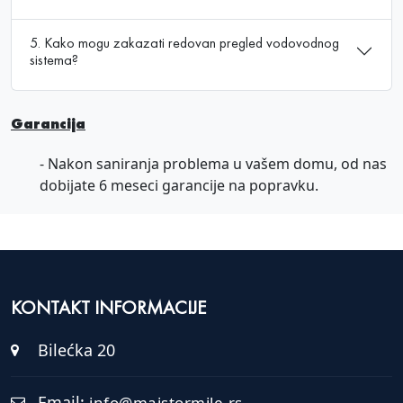
5. Kako mogu zakazati redovan pregled vodovodnog
sistema?
Garancija
- Nakon saniranja problema u vašem domu, od nas
dobijate 6 meseci garancije na popravku.
KONTAKT INFORMACIJE
Bilećka 20
Email:
info@majstormile.rs