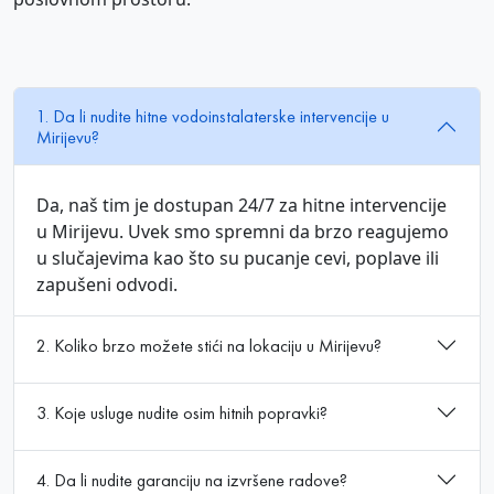
1. Da li nudite hitne vodoinstalaterske intervencije u
Mirijevu?
Da, naš tim je dostupan 24/7 za hitne intervencije
u Mirijevu. Uvek smo spremni da brzo reagujemo
u slučajevima kao što su pucanje cevi, poplave ili
zapušeni odvodi.
2. Koliko brzo možete stići na lokaciju u Mirijevu?
3. Koje usluge nudite osim hitnih popravki?
4. Da li nudite garanciju na izvršene radove?