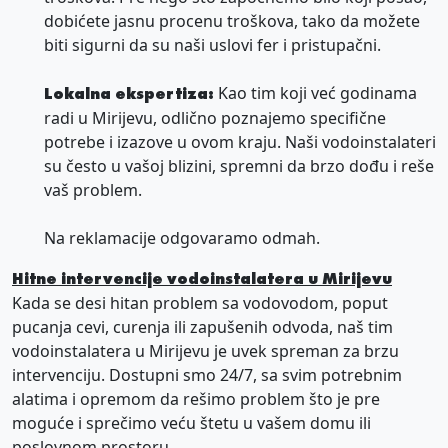
dobićete jasnu procenu troškova, tako da možete
biti sigurni da su naši uslovi fer i pristupačni.
Kao tim koji već godinama
Lokalna ekspertiza:
radi u Mirijevu, odlično poznajemo specifične
potrebe i izazove u ovom kraju. Naši vodoinstalateri
su često u vašoj blizini, spremni da brzo dođu i reše
vaš problem.
Na reklamacije odgovaramo odmah.
Hitne intervencije vodoinstalatera u Mirijevu
Kada se desi hitan problem sa vodovodom, poput
pucanja cevi, curenja ili zapušenih odvoda, naš tim
vodoinstalatera u Mirijevu je uvek spreman za brzu
intervenciju. Dostupni smo 24/7, sa svim potrebnim
alatima i opremom da rešimo problem što je pre
moguće i sprečimo veću štetu u vašem domu ili
poslovnom prostoru.