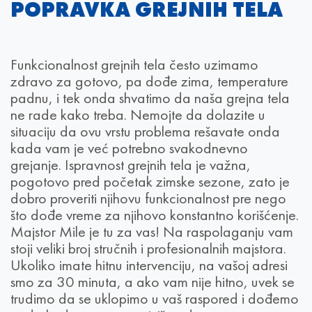
POPRAVKA GREJNIH TELA
Funkcionalnost grejnih tela često uzimamo
zdravo za gotovo, pa dođe zima, temperature
padnu, i tek onda shvatimo da naša grejna tela
ne rade kako treba. Nemojte da dolazite u
situaciju da ovu vrstu problema rešavate onda
kada vam je već potrebno svakodnevno
grejanje. Ispravnost grejnih tela je važna,
pogotovo pred početak zimske sezone, zato je
dobro proveriti njihovu funkcionalnost pre nego
što dođe vreme za njihovo konstantno korišćenje.
Majstor Mile je tu za vas! Na raspolaganju vam
stoji veliki broj stručnih i profesionalnih majstora.
Ukoliko imate hitnu intervenciju, na vašoj adresi
smo za 30 minuta, a ako vam nije hitno, uvek se
trudimo da se uklopimo u vaš raspored i dođemo