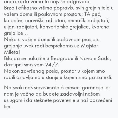
onda kada vama to najviše odgovara.
Brzo i efikasno vršimo popravku svih grejnih tela u
vašem domu ili poslovnom prostoru: TA peć,
kalorifer, norveški radijatori, nemački radijatori,
uljani radijatori, konvertorske grejalice, kvarcne
grejalice…
Neka u vašem domu ili poslovnom prostoru
grejanje uvek radi besprekorno uz Majstor
Mileta!
Bilo da se nalazite u Beogradu ili Novom Sadu,
dostupni smo vam 24/7.
Nakon završenog posla, prostor u kojem smo
radili ostavljamo u stanju u kojem smo ga zatekli.
Na svaki naš servis imate 6 meseci garancije jer
nam je važno da budete zadovoljni našom
uslugom i da steknete poverenje u naš posvećeni
tim.