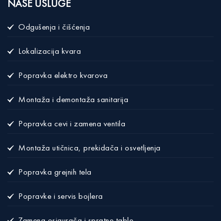
NAŠE USLUGE
Odgušenja i čišćenja
Lokalizacija kvara
Popravka elektro kvarova
Montaža i demontaža sanitarija
Popravka cevi i zamena ventila
Montaža utičnica, prekidača i osvetljenja
Popravka grejnih tela
Popravke i servis bojlera
Zamena osigurača i spratne table